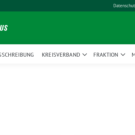
Datenschut
NUS
SSCHREIBUNG
KREISVERBAND
FRAKTION
M
Zeige
Zeig
Untermenü
Unte