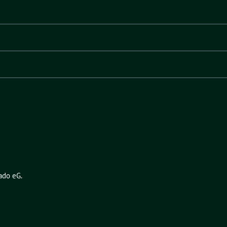
ado eG
.