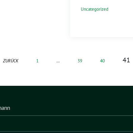
Uncategorized
41
ZURÜCK
1
…
39
40
mann