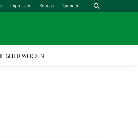
Suche
z
Impressum
Kontakt
Spenden
ITGLIED WERDEN!
e
rmenü