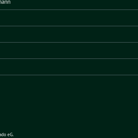
mann
ado eG
.