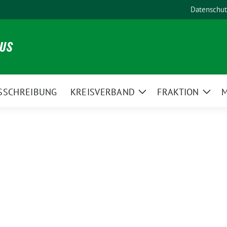
Datenschut
NUS
SSCHREIBUNG
KREISVERBAND
FRAKTION
M
Zeige
Zeig
Untermenü
Unte