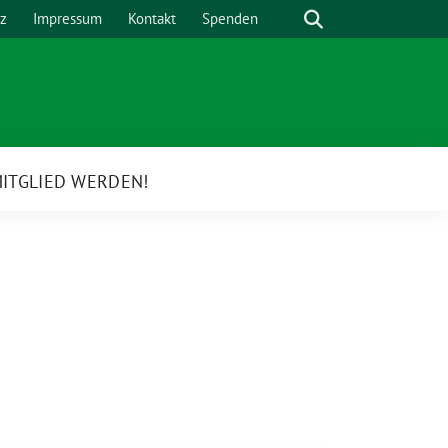
Suche
z
Impressum
Kontakt
Spenden
ITGLIED WERDEN!
e
rmenü