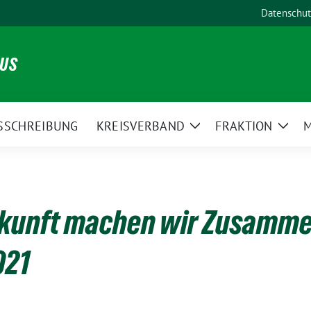
Datenschut
NUS
SSCHREIBUNG
KREISVERBAND
FRAKTION
M
Zeige
Zeig
Untermenü
Unte
ukunft machen wir Zusamme
021