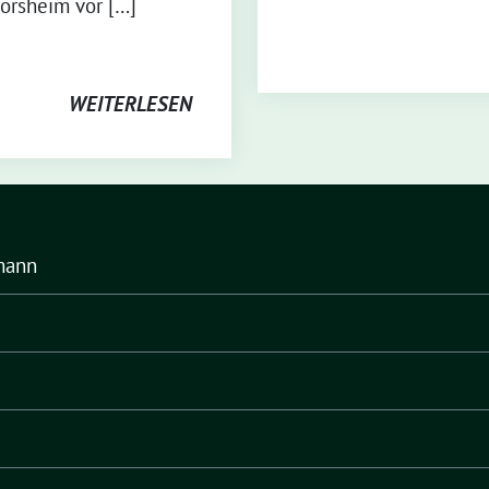
örsheim vor […]
WEITERLESEN
mann