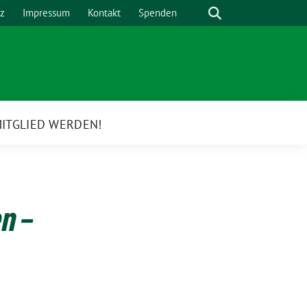
Suche
z
Impressum
Kontakt
Spenden
ITGLIED WERDEN!
e
rmenü
n –