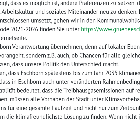
gt, dass es möglich ist, andere Präferenzen zu setzen, 
 Arbeitskultur und soziales Miteinander neu zu denken. F
tschlossen umsetzt, gehen wir in den Kommunalwahlk
iode 2021-2026 finden Sie unter
https://www.gruenees
ernetseite.
orn Verantwortung übernehmen, denn auf lokaler Ebene
vorangeht, sondern z.B. auch, ob Chancen für alle gleic
issen, dass unsere Politik den Unterschied macht.
n, dass Eschborn spätestens bis zum Jahr 2035 klimaneu
n, dass in Eschborn auch unter veränderten Rahmenbedin
tralität bedeutet, dass die Treibhausgasemissionen auf r
hen, müssen alle Vorhaben der Stadt unter Klimavorbeha
ns für eine gesamte Laufzeit und nicht nur zum Zeitpun
m die klimafreundlichste Lösung zu finden. Wenn nicht 