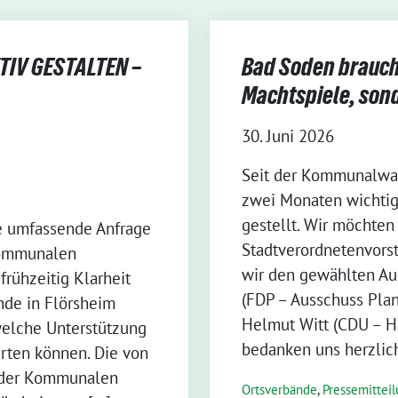
IV GESTALTEN –
Bad Soden braucht
Machtspiele, son
30. Juni 2026
Seit der Kommunalwah
zwei Monaten wichtig
gestellt. Wir möchten
e umfassende Anfrage
Stadtverordnetenvorst
Kommunalen
wir den gewählten Au
frühzeitig Klarheit
(FDP – Ausschuss Pla
nde in Flörsheim
Helmut Witt (CDU – H
welche Unterstützung
bedanken uns herzlich
rten können. Die von
n der Kommunalen
Ortsverbände
,
Pressemittei