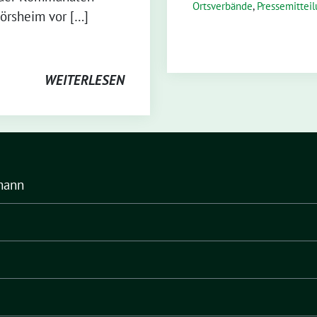
Ortsverbände
,
Pressemittei
örsheim vor […]
WEITERLESEN
mann