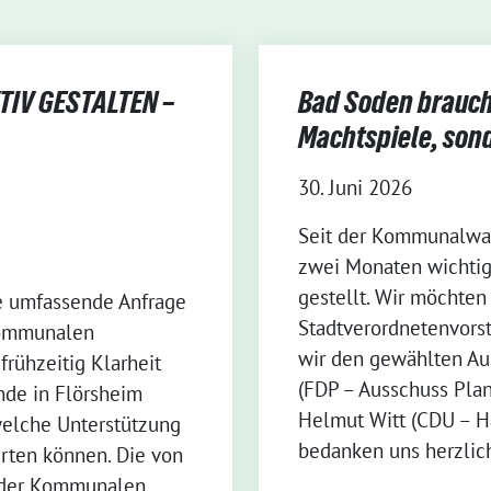
IV GESTALTEN –
Bad Soden braucht
Machtspiele, son
30. Juni 2026
Seit der Kommunalwah
zwei Monaten wichtig
gestellt. Wir möchten
e umfassende Anfrage
Stadtverordnetenvorst
Kommunalen
wir den gewählten Au
frühzeitig Klarheit
(FDP – Ausschuss Pla
nde in Flörsheim
Helmut Witt (CDU – H
welche Unterstützung
bedanken uns herzlich
rten können. Die von
n der Kommunalen