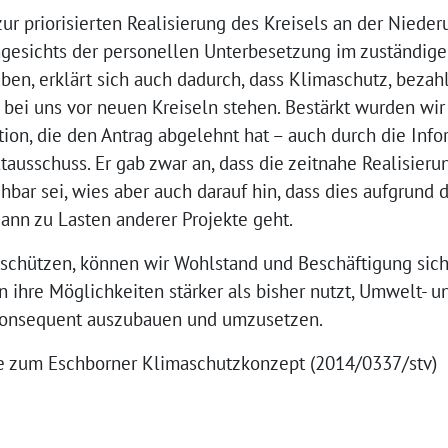
r priorisierten Realisierung des Kreisels an der Niede
gesichts der personellen Unterbesetzung im zuständige
en, erklärt sich auch dadurch, dass Klimaschutz, beza
 bei uns vor neuen Kreiseln stehen. Bestärkt wurden wir
tion, die den Antrag abgelehnt hat – auch durch die Inf
ausschuss. Er gab zwar an, dass die zeitnahe Realisieru
hbar sei, wies aber auch darauf hin, dass dies aufgrund 
ann zu Lasten anderer Projekte geht.
schützen, können wir Wohlstand und Beschäftigung siche
rn ihre Möglichkeiten stärker als bisher nutzt, Umwelt- u
onsequent auszubauen und umzusetzen.
ge zum Eschborner Klimaschutzkonzept (2014/0337/stv)