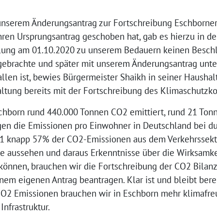
 unserem Änderungsantrag zur Fortschreibung Eschborne
hren Ursprungsantrag geschoben hat, gab es hierzu in de
ung am 01.10.2020 zu unserem Bedauern keinen Beschlu
ebrachte und später mit unserem Änderungsantrag unte
llen ist, bewies Bürgermeister Shaikh in seiner Haushalt
waltung bereits mit der Fortschreibung des Klimaschutz
chborn rund 440.000 Tonnen CO2 emittiert, rund 21 To
gen die Emissionen pro Einwohner in Deutschland bei du
 knapp 57% der CO2-Emissionen aus dem Verkehrssektor
 aussehen und daraus Erkenntnisse über die Wirksamkei
nnen, brauchen wir die Fortschreibung der CO2 Bilanz.
nem eigenen Antrag beantragen. Klar ist und bleibt berei
O2 Emissionen brauchen wir in Eschborn mehr klimafreu
Infrastruktur.