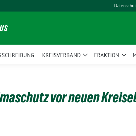
Datenschut
NUS
SSCHREIBUNG
KREISVERBAND
FRAKTION
M
Zeige
Zeig
Untermenü
Unte
imaschutz vor neuen Kreise