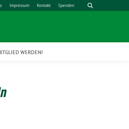
Suche
z
Impressum
Kontakt
Spenden
ITGLIED WERDEN!
e
rmenü
ln