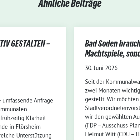
Ähnliche Beiträge
IV GESTALTEN –
Bad Soden braucht
Machtspiele, son
30. Juni 2026
Seit der Kommunalwah
zwei Monaten wichtig
gestellt. Wir möchten
e umfassende Anfrage
Stadtverordnetenvorst
Kommunalen
wir den gewählten Au
frühzeitig Klarheit
(FDP – Ausschuss Pla
nde in Flörsheim
Helmut Witt (CDU – H
welche Unterstützung