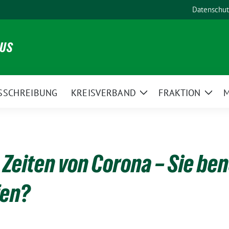
Datenschut
NUS
SSCHREIBUNG
KREISVERBAND
FRAKTION
M
Zeige
Zeig
Untermenü
Unte
Zeiten von Corona – Sie ben
fen?