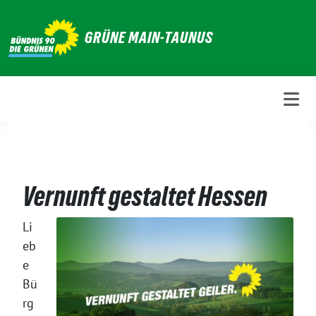
Weiter
zum
GRÜNE MAIN-TAUNUS
Inhalt
Vernunft gestaltet Hessen
Li
eb
e
Bü
rg