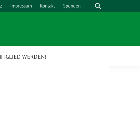
Suche
z
Impressum
Kontakt
Spenden
ITGLIED WERDEN!
e
rmenü