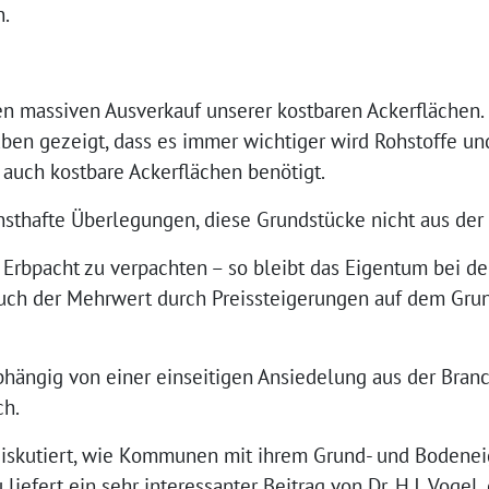
n.
en massiven Ausverkauf unserer kostbaren Ackerflächen. 
ben gezeigt, dass es immer wichtiger wird Rohstoffe un
 auch kostbare Ackerflächen benötigt.
nsthafte Überlegungen, diese Grundstücke nicht aus der
Erbpacht zu verpachten – so bleibt das Eigentum bei der
auch der Mehrwert durch Preissteigerungen auf dem Gru
bhängig von einer einseitigen Ansiedelung aus der Bran
ch.
g diskutiert, wie Kommunen mit ihrem Grund- und Boden
iefert ein sehr interessanter Beitrag von Dr. H.J. Vogel