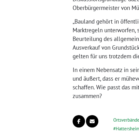
Oberbürgermeister von Mün
„Bauland gehört in öffentl
Marktregeln unterworfen, 
Beurteilung des allgemeine
Ausverkauf von Grundstüc
gelten für uns trotzdem di
In einem Nebensatz in sein
und äußert, dass er mühev
schaffen. Wie passt das m
zusammen?
Ortsverbänd
Hattershei