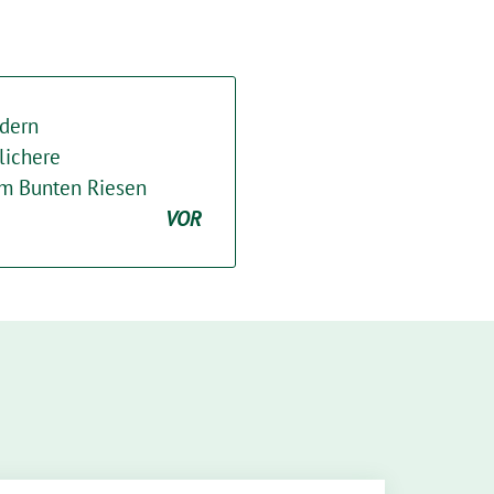
rdern
lichere
am Bunten Riesen
VOR