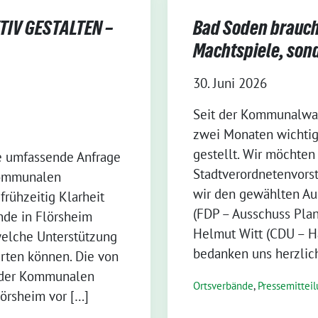
IV GESTALTEN –
Bad Soden braucht
Machtspiele, son
30. Juni 2026
Seit der Kommunalwah
zwei Monaten wichtig
gestellt. Wir möchten
e umfassende Anfrage
Stadtverordnetenvorst
Kommunalen
wir den gewählten Au
frühzeitig Klarheit
(FDP – Ausschuss Pla
nde in Flörsheim
Helmut Witt (CDU – H
welche Unterstützung
bedanken uns herzlich
rten können. Die von
n der Kommunalen
Ortsverbände
,
Pressemittei
örsheim vor […]