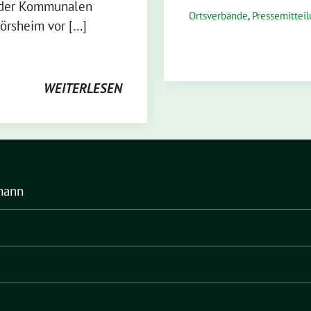
n der Kommunalen
Ortsverbände
,
Pressemittei
örsheim vor […]
WEITERLESEN
mann