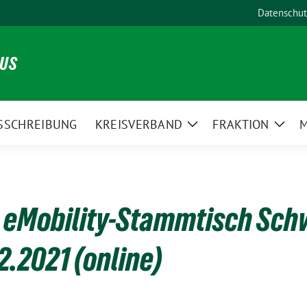
Datenschut
NUS
SSCHREIBUNG
KREISVERBAND
FRAKTION
M
Zeige
Zeig
Untermenü
Unte
 eMobility-Stammtisch Sc
2.2021 (online)