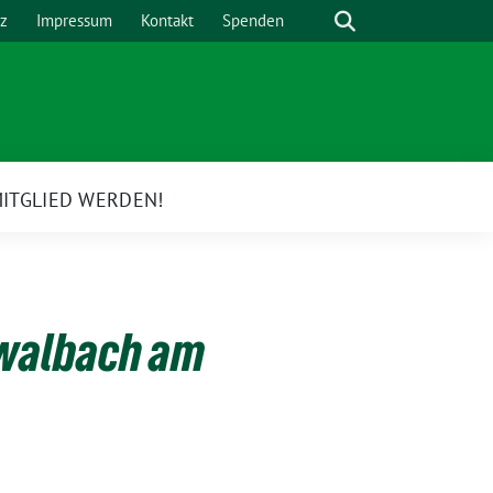
Suche
z
Impressum
Kontakt
Spenden
ITGLIED WERDEN!
e
rmenü
hwalbach am