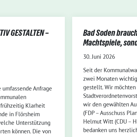
IV GESTALTEN –
Bad Soden braucht
Machtspiele, son
30. Juni 2026
Seit der Kommunalwah
zwei Monaten wichtig
gestellt. Wir möchten
e umfassende Anfrage
Stadtverordnetenvorst
Kommunalen
wir den gewählten Au
frühzeitig Klarheit
(FDP – Ausschuss Pla
nde in Flörsheim
Helmut Witt (CDU – H
welche Unterstützung
bedanken uns herzlich
rten können. Die von